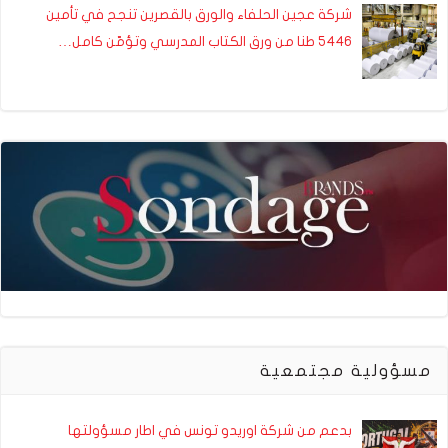
شركة عجين الحلفاء والورق بالقصرين تنجح في تأمين
5446 طنا من ورق الكتاب المدرسي وتؤمّن كامل…
مسؤولية مجتمعية
بدعم من شركة اوريدو تونس في اطار مسؤولتها