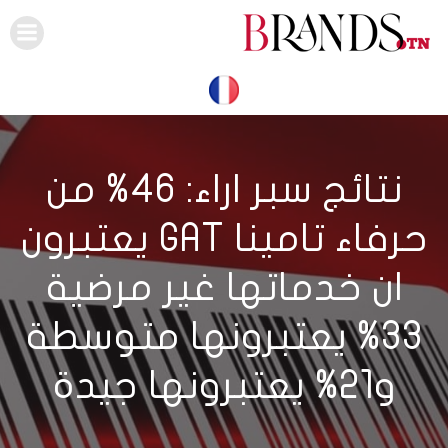
Skip
to
content
نتائج سبر اراء: 46% من
حرفاء تامينا GAT يعتبرون
ان خدماتها غير مرضية
33% يعتبرونها متوسطة
و21% يعتبرونها جيدة