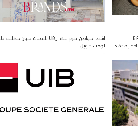
ت على قرض من بنك الBIAT
اشعار مواطن: فرع بنك الUIB بلافيات بدون مكلف
فوجدتهم يقتطعون 25 د من مرتبي شهريا كادخار مدة 5
لوقت طويل