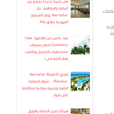
في تجربة جديدة تجمع بين
الرياضة والرفاهية.. نزل
لامات
Iberostar رويال المنصور
المهدية يطلق Pila…
رته
ن.
بعد عامين من إطلاقها.. Lilas
Cosmetics تتصدر مبيعات
مستحضرات التجميل وتكسب
رهان الثقة في ا…
فندق Iberostar Royal El
Mansour… عنوان للضيافة
الراقية وتجربة سياحية متكاملة
على شوا…
شركة عجين الحلفاء والورق