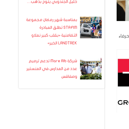
خليل الجندوبي يتوج بذهب…
بمناسبة شهر رمضان مجموعة
STAFIM تطلق المبادرة
التضامنية «بقلب كبير نملاو
 بالحرفاء
LANDTREK الخير»
شركة Mare Alb تدعم ترميم
عدد من المدارس في المنستير
وصفاقس