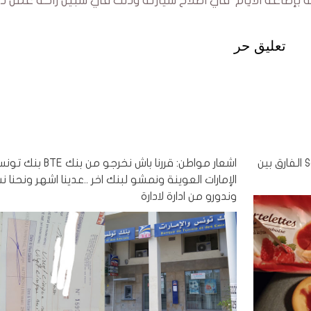
له بإضاعة الأيام في اصلاح سيارته وذلك في سبيل راحة عمل د
تعليق حر
اشعار: مننوج Tartelettes التابع لعلامة #Said الفارق بين
اشعار مواطن: قررنا باش نخرجو من بنك BTE بنك
الإمارات العوينة ونمشو لبنك اخر ..عدينا اشهر ونحنا ن
وندورو من ادارة لادارة