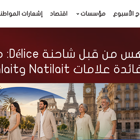
ج الأسبوع
مؤسسات
اقتصاد
إشعارات المواطن
تعرضت
ت Natilait وVitalait وStil