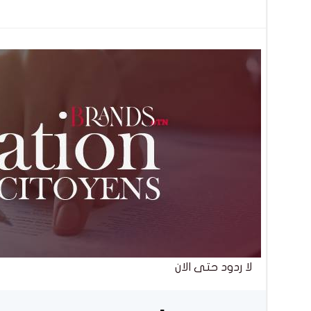
تصفّح
المقالات
لا ردود حتى الان