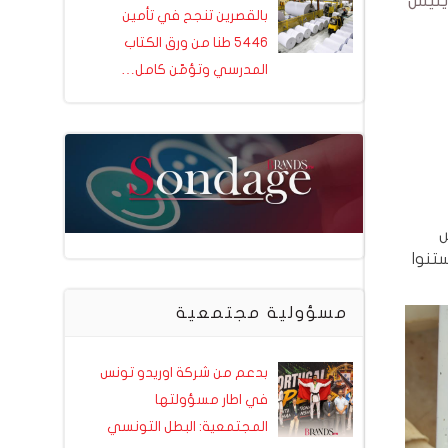
يليس
بالقصرين تنجح في تأمين
5446 طنا من ورق الكتاب
المدرسي وتؤمّن كامل…
 تونس
ستنوا
مسؤولية مجتمعية
بدعم من شركة اوريدو تونس
في اطار مسؤولتها
المجتمعية: البطل التونسي