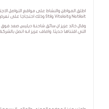
اطلق المواطن والنشاط على مواقع التواصل الاج
Natilait وVitalait وStil وذلك احتجاجا على تعرض سيارته للدهس من قبل شاحنة تابعة لشركة Délice
وقال خالد عزيز ان سائق شاحنة ديليس صعد فوق 
التي اقتناها حديثا. واضاف عزيز انه اتصل بالشرك