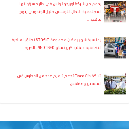
بدعم من شركة اوريدو تونس في اطار مسؤولتها
المجتمعية: البطل التونسي خليل الجندوبي يتوج
بذهب…
بمناسبة شهر رمضان مجموعة STAFIM تطلق المبادرة
التضامنية «بقلب كبير نملاو LANDTREK الخير»
شركة Mare Alb تدعم ترميم عدد من المدارس في
المنستير وصفاقس