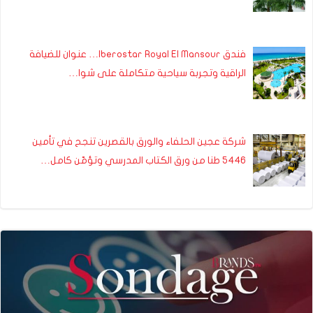
فندق Iberostar Royal El Mansour… عنوان للضيافة
الراقية وتجربة سياحية متكاملة على شوا…
شركة عجين الحلفاء والورق بالقصرين تنجح في تأمين
5446 طنا من ورق الكتاب المدرسي وتؤمّن كامل…