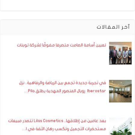
آخر المقالات
تعيين أسامة الصامت متصرفا مفوضًا لشركة توبنات
في تجربة جديدة تجمع بين الرياضة والرفاهية.. نزل
Iberostar رويال المنصور المهدية يطلق Pila…
بعد عامين من إطلاقها.. Lilas Cosmetics تتصدر مبيعات
مستحضرات التجميل وتكسب رهان الثقة في ا…