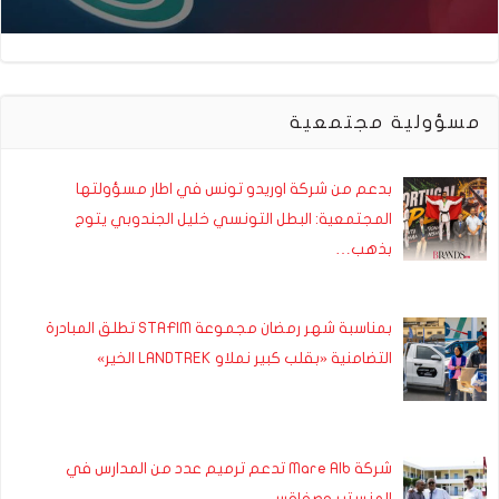
مسؤولية مجتمعية
بدعم من شركة اوريدو تونس في اطار مسؤولتها
المجتمعية: البطل التونسي خليل الجندوبي يتوج
بذهب…
بمناسبة شهر رمضان مجموعة STAFIM تطلق المبادرة
التضامنية «بقلب كبير نملاو LANDTREK الخير»
شركة Mare Alb تدعم ترميم عدد من المدارس في
المنستير وصفاقس