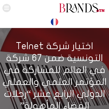
Skip
to
content
اختيار شركة Telnet
التونسية ضمن 67 شركة
في العالم للمشاركة في
المؤتمر العلمي والعملي
الدولي الرابع عشر “رحلات
الفضاء المأهولة”