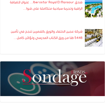
فندق Iberostar Royal El Mansour… عنوان للضيافة
الراقية وتجربة سياحية متكاملة على شوا…
شركة عجين الحلفاء والورق بالقصرين تنجح في تأمين
5446 طنا من ورق الكتاب المدرسي وتؤمّن كامل…