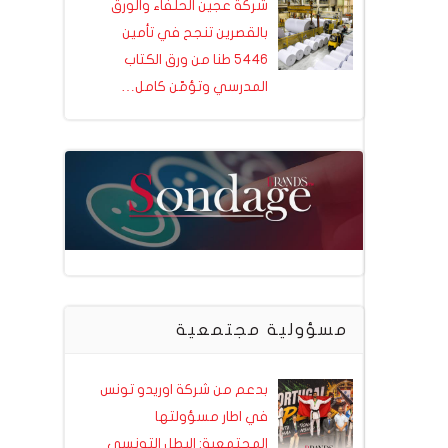
شركة عجين الحلفاء والورق
بالقصرين تنجح في تأمين
5446 طنا من ورق الكتاب
المدرسي وتؤمّن كامل…
مسؤولية مجتمعية
بدعم من شركة اوريدو تونس
في اطار مسؤولتها
المجتمعية: البطل التونسي