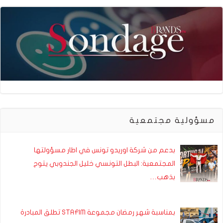
مسؤولية مجتمعية
بدعم من شركة اوريدو تونس في اطار مسؤولتها
المجتمعية: البطل التونسي خليل الجندوبي يتوج
بذهب…
بمناسبة شهر رمضان مجموعة STAFIM تطلق المبادرة