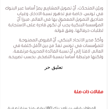
وبيّن المتحدّث، أنّ تمويل المشاريع يمرّ أساسا عبر البنوك
في تونس، خاصة مع تدهور نسبة الادخار، وغياب
صناديق التمويل المعمول بها في العالم، مبرزا أنّ
المؤسسة البنكية يجب أن تكون قادرة على الاستجابة
لطلبات حرفائها، وفق قوله.
وأكدّ مدير الاتحاد البنكي، أنّ القروض الممنوحة
للمؤسسات في تونس تعدّ من بين الأقل كلفة في
العالم، لافتا إلى أنّ نسبة الفائدة المديرية مرتفعة،
ولكنها مرتبطة أساسا بنسبة التضخم، بحسب تصريحه.
تعليق حر
مقالات ذات صلة
المواطن فراس بن ناصر: بنك UBCI يرفض منذ سنة تصفية