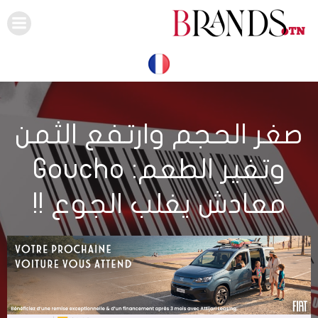
Skip
to
content
صغر الحجم وارتفع الثمن
وتغير الطعم: Goucho
معادش يغلب الجوع !!