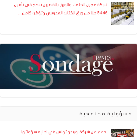
شركة عجين الحلفاء والورق بالقصرين تنجح في تأمين
5446 طنا من ورق الكتاب المدرسي وتؤمّن كامل…
مسؤولية مجتمعية
بدعم من شركة اوريدو تونس في اطار مسؤولتها