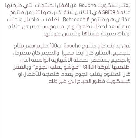
يعتبر بسكويت Goucho من افضل المنتجات التي طرحتها
علامة SAÏDA في الثلاثين سنة اخير، هو اكثر من منتوج
غذائي هو منتوج Retroactif تعلقت به اجيال ونحتت
فيه اسعد لحظات طفولتهم، منتوج نستحضر من خلاله
اوقات جميلة عشناها ونتمنى عودتها.
في بدايته كان منتوج Goucho ب100 مليم سعر متاح
للجميع، المذاق كان ايضا مميزا والحجم كان محترما،
والجميع يستحضر الحملة الاشهارية الواسعة التي
اطلقتها شركة SAÏDA “غوشو يغلب الجوع” وبالفعل
كان المنتوج يغلب الجوع يقدم كلمجة للأطفال او
كبسكويت فطور الصباح الي غير ذلك.