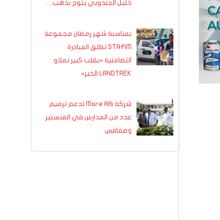
خليل الجندوبي يتوج بذهب…
بمناسبة شهر رمضان مجموعة
STAFIM تطلق المبادرة
التضامنية «بقلب كبير نملاو
LANDTREK الخير»
شركة Mare Alb تدعم ترميم
عدد من المدارس في المنستير
وصفاقس