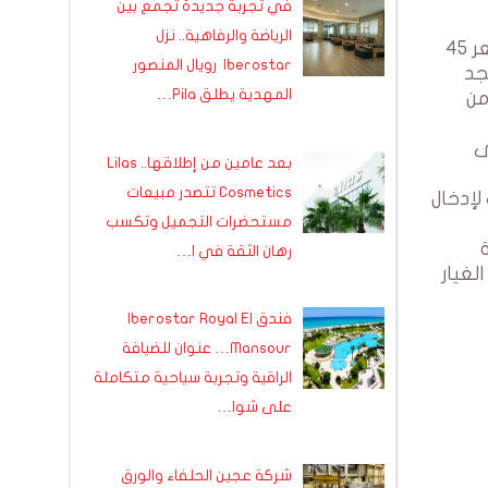
في تجربة جديدة تجمع بين
الرياضة والرفاهية.. نزل
سنة 2018 دخلت سيارة Baic s2 الي السوق التونسية بترخيص من وزارة التجارة حيث تم تسويق 500 سيارة SUV بسعر 45
Iberostar رويال المنصور
ليجد
المهدية يطلق Pila…
من
ى
بعد عامين من إطلاقها.. Lilas
Cosmetics تتصدر مبيعات
لإدخال
مستحضرات التجميل وتكسب
رهان الثقة في ا…
لغيار
فندق Iberostar Royal El
Mansour… عنوان للضيافة
الراقية وتجربة سياحية متكاملة
على شوا…
شركة عجين الحلفاء والورق