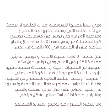
وفي استراتيجيتها التسويقية اختارت العلامة ان تتحدث
عن لذة الاكلات التي يستخدم فيها هذا المنتوج
وصناعته لأول مرة في تونس في قسم بحث تونسي
كما استعملت عبارة crème 100% fromage للإيحاء او
للتأكيد على ان الكريمة هي 100 بالمائة من الجبن.
لكن علامة Land’Or تجنبت الاجابة او توضيح ما يثير
حفيظة الكثير في العالم وفي تونس حول هذه
النوعية من المنتجات ، حيث ان المنتجات تستخدم فيها
الزيوت النباتية المهدرجة لإضفاء نكهة الجبن على
“الكريمة” وتجنب الكلفة العالية للاستخراج من الحليب ،
وقد اثبتت الدراسات مخاطر هذه الزيوت الصحية وتسببها
في عديد الامراض على غرار امراض السمنة والقلب
والشرايين خاصة اذا تم استعمالها بشكل مرتفع.
وما ينتظره الكثيرون هو توضيح المسالة المتعلقة