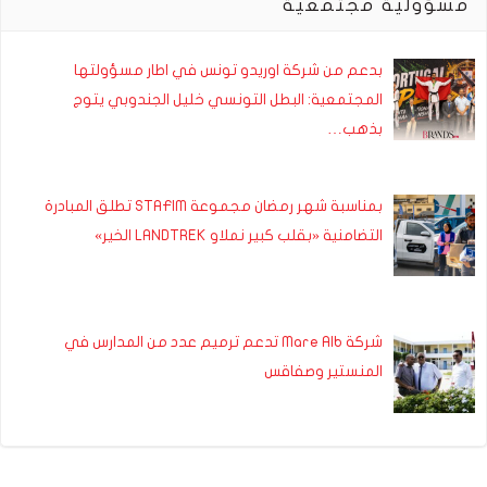
مسؤولية مجتمعية
بدعم من شركة اوريدو تونس في اطار مسؤولتها
المجتمعية: البطل التونسي خليل الجندوبي يتوج
بذهب…
بمناسبة شهر رمضان مجموعة STAFIM تطلق المبادرة
التضامنية «بقلب كبير نملاو LANDTREK الخير»
شركة Mare Alb تدعم ترميم عدد من المدارس في
المنستير وصفاقس