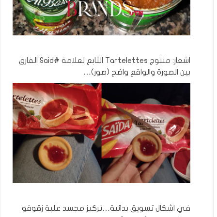
اشعار: مننوج Tartelettes التابع لعلامة #Said الفارق
بين الصورة والواقع واضح (صور)…
في اشكال تسويق بدائية…تركيز مجسد علبة زقوقو