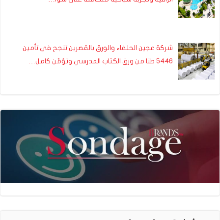
شركة عجين الحلفاء والورق بالقصرين تنجح في تأمين
5446 طنا من ورق الكتاب المدرسي وتؤمّن كامل…