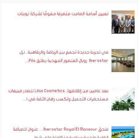
تعيين أسامة الصامت متصرفا مفوضًا لشركة توبنات
في تجربة جديدة تجمع بين الرياضة والرفاهية.. نزل
Iberostar رويال المنصور المهدية يطلق Pila…
بعد عامين من إطلاقها.. Lilas Cosmetics تتصدر مبيعات
مستحضرات التجميل وتكسب رهان الثقة في ا…
فندق Iberostar Royal El Mansour… عنوان للضيافة
الراقية وتجربة سياحية متكاملة على شوا…