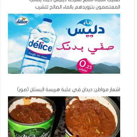
المعتصمون بتزويدهم بالماء الصالح للشرب
اشعار مواطن: ديدان في علبة هريسة البستان (صور)