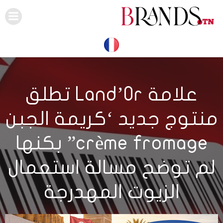
Skip
to
content
علامة Land’Or تطلق
منتوج جديد ‘كريمة الجبن
crème fromage” بكنها
لم توضح مسالة استعمال
الزيوت المهدرجة