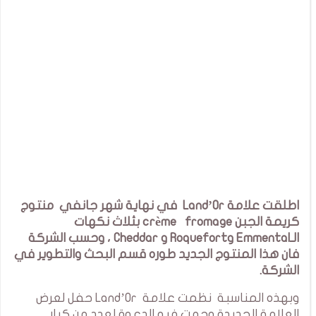
اطلقت علامة Land’Or في نهاية شهر جانفي منتوج
كريمة الجبن crème fromage بثلاث نكهات
الـEmmental وRoquefort و Cheddar ، وحسب الشركة
فان هذا المنتوج الجديد طوره قسم البحث والتطوير في
الشركة.
وبهذه المناسبة نظمت علامة Land’Or حفل لعرض
العلامة الجديدة وجهت فيه الدعوة لعدد من كبار