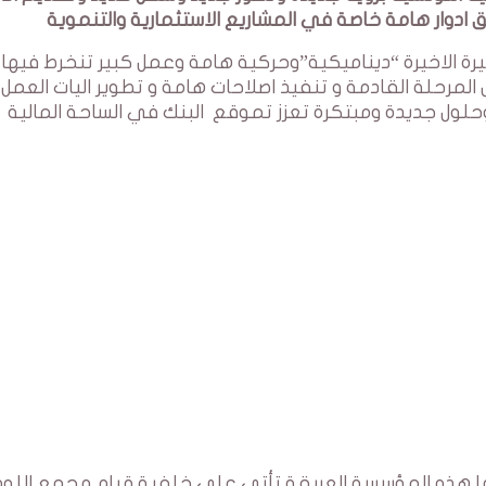
ادوار هامة خاصة في المشاريع الاستثمارية والتنموية
نك الBTK في الاشهر الاخيرة الاخيرة “ديناميكية”وحركية هامة وعمل كبير تنخرط فيها
رحلة القادمة و تنفيذ اصلاحات هامة و تطوير اليات العمل
حلول جديدة ومبتكرة تعزز تموقع البنك في الساحة المالية
يشها هذه المؤسسة العريقة تأتي على خلفية قيام مجمع الل