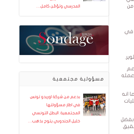
مؤسسة من
المدرسي وتؤمّن كامل…
 في
ير.
 دعم
 عمله
مسؤولية مجتمعية
كما انه
بدعم من شركة اوريدو تونس
ليات
في اطار مسؤولتها
المجتمعية: البطل التونسي
ك بفضل
خليل الجندوبي يتوج بذهب…
حقيق