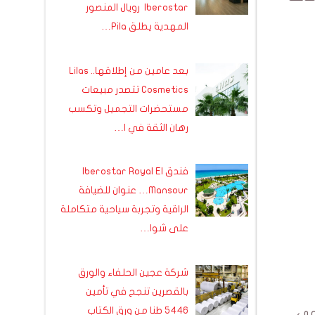
Iberostar رويال المنصور
المهدية يطلق Pila…
بعد عامين من إطلاقها.. Lilas
Cosmetics تتصدر مبيعات
مستحضرات التجميل وتكسب
رهان الثقة في ا…
فندق Iberostar Royal El
Mansour… عنوان للضيافة
الراقية وتجربة سياحية متكاملة
على شوا…
شركة عجين الحلفاء والورق
بالقصرين تنجح في تأمين
5446 طنا من ورق الكتاب
ومي