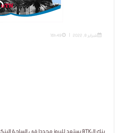
|
فبراير 8, 2022
16h49
بنك الBTK يستعد
للبروز
مجددا في الساحة البنكي