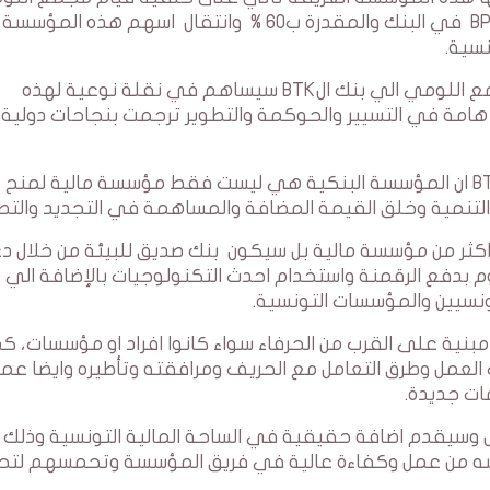
الصناعي في اوت 2021 بشراء حصة مجموعة BPCE في البنك والمقدرة ب60 % وانتقال اسهم هذه ال
سية.
ويرى عديد المتابعين للشأن البنكي ان دخول مجمع اللومي الي بنك الBTK سيساهم في نقلة نوعية لهذه
امة في التسيير والحوكمة والتطوير ترجمت بنجاحات دولية
ويقول فوزي اللومي رئيس مجلس ادارة بنك الBTK ان المؤسسة البنكية هي ليست فقط مؤسسة مالية لمنح
والتنمية وخلق القيمة المضافة والمساهمة في التجديد والتطو
ي ان بنك الBTK سيلعب دور اكثر من مؤسسة مالية بل سيكون بنك صديق للبيئة من خلال
يقوم بدفع الرقمنة واستخدام احدث التكنولوجيات بالإضافة الي
تونسيين والمؤسسات التونسية.
ان استراتيجية بنك الBTK ستكون مبنية على القرب من الحرفاء سواء كانوا افراد او مؤسسات، 
 العمل وطرق التعامل مع الحريف ومرافقته وتأطيره وايضا عم
ت جديدة.
BT سيكون بنك مستقبل وسيقدم اضافة حقيقية في الساحة المالية التونسية وذل
ا لمسه من عمل وكفاءة عالية في فريق المؤسسة وتحمسهم لت