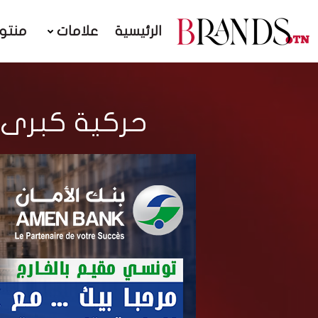
الرئيسية
علامات
منتو
حركية كبرى في بنك الBTK م