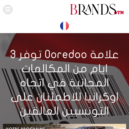
Skip
to
content
علامة Ooredoo توفر 3
ايام من المكالمات
المجانية في اتجاه
اوكرانيا للاطمئنان على
التونسيين العالقين