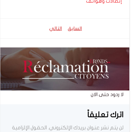
إتصالات وهواتف
تصفّح
تصفّح
السابق
التالي
المقالات
المقالات
لا ردود حتى الان
اترك تعليقاً
لن يتم نشر عنوان بريدك الإلكتروني.
الحقول الإلزامية