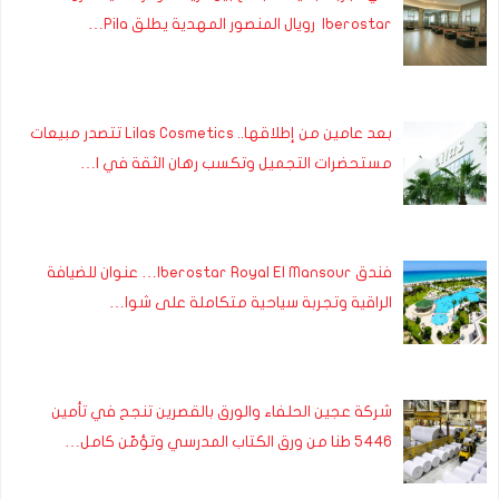
Iberostar رويال المنصور المهدية يطلق Pila…
بعد عامين من إطلاقها.. Lilas Cosmetics تتصدر مبيعات
مستحضرات التجميل وتكسب رهان الثقة في ا…
فندق Iberostar Royal El Mansour… عنوان للضيافة
الراقية وتجربة سياحية متكاملة على شوا…
شركة عجين الحلفاء والورق بالقصرين تنجح في تأمين
5446 طنا من ورق الكتاب المدرسي وتؤمّن كامل…