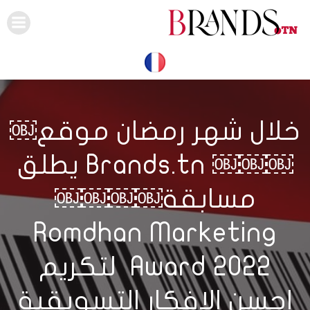
Skip
to
content
خلال شهر رمضان موقع￼
￼￼￼ Brands.tn يطلق
مسابقة￼￼￼￼
Romdhan Marketing
Award 2022 لتكريم
احسن الافكار التسويقية