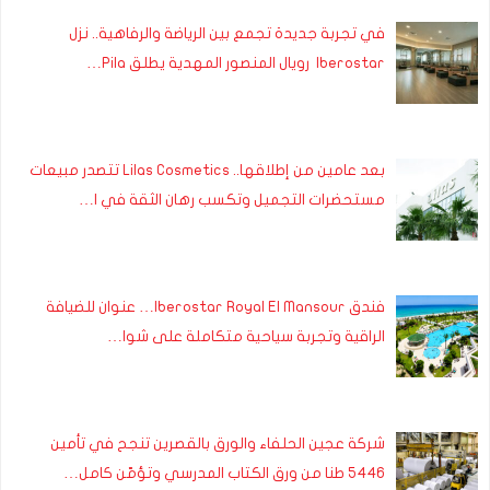
في تجربة جديدة تجمع بين الرياضة والرفاهية.. نزل
Iberostar رويال المنصور المهدية يطلق Pila…
بعد عامين من إطلاقها.. Lilas Cosmetics تتصدر مبيعات
مستحضرات التجميل وتكسب رهان الثقة في ا…
فندق Iberostar Royal El Mansour… عنوان للضيافة
الراقية وتجربة سياحية متكاملة على شوا…
شركة عجين الحلفاء والورق بالقصرين تنجح في تأمين
5446 طنا من ورق الكتاب المدرسي وتؤمّن كامل…