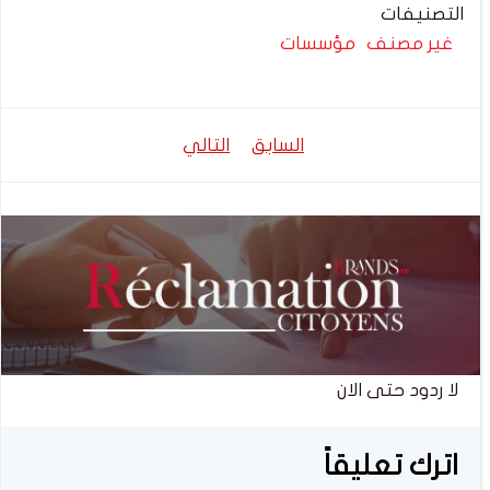
التصنيفات
غير مصنف
مؤسسات
تصفّح
تصفّح
السابق
التالي
المقالات
المقالات
لا ردود حتى الان
اترك تعليقاً