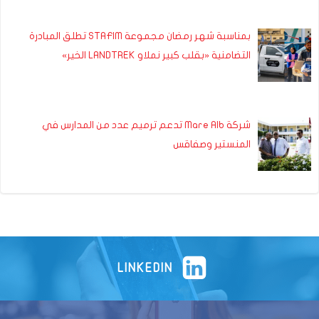
بمناسبة شهر رمضان مجموعة STAFIM تطلق المبادرة
التضامنية «بقلب كبير نملاو LANDTREK الخير»
شركة Mare Alb تدعم ترميم عدد من المدارس في
المنستير وصفاقس
LINKEDIN