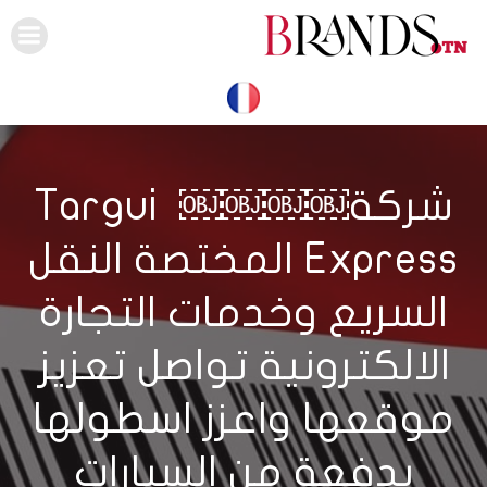
Skip
to
content
شركة￼￼￼￼ Targui
Express المختصة النقل
السريع وخدمات التجارة
الالكترونية تواصل تعزيز
موقعها واعزز اسطولها
بدفعة من السيارات