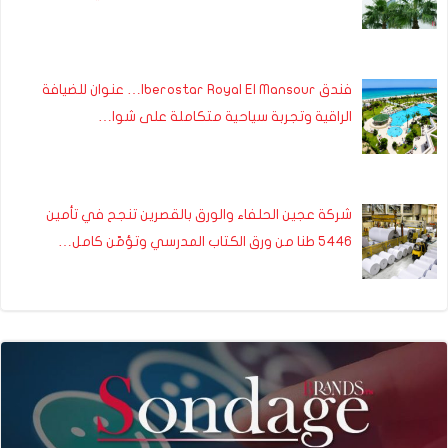
فندق Iberostar Royal El Mansour… عنوان للضيافة
الراقية وتجربة سياحية متكاملة على شوا…
شركة عجين الحلفاء والورق بالقصرين تنجح في تأمين
5446 طنا من ورق الكتاب المدرسي وتؤمّن كامل…