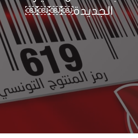
الجديدة￼￼￼￼