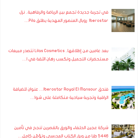
في تجربة جديدة تجمع بين الرياضة والرفاهية.. نزل
Iberostar رويال المنصور المهدية يطلق Pila…
بعد عامين من إطلاقها.. Lilas Cosmetics تتصدر مبيعات
مستحضرات التجميل وتكسب رهان الثقة في ا…
فندق Iberostar Royal El Mansour… عنوان للضيافة
الراقية وتجربة سياحية متكاملة على شوا…
شركة عجين الحلفاء والورق بالقصرين تنجح في تأمين
5446 طنا من ورق الكتاب المدرسي وتؤمّن كامل…