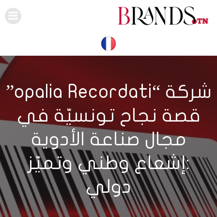
Skip
to
content
شركة “opalia Recordati”
قصة نجاح تونسيّة في
مجال صناعة الأدوية
:إشعاع وطني وتميّز
دولي