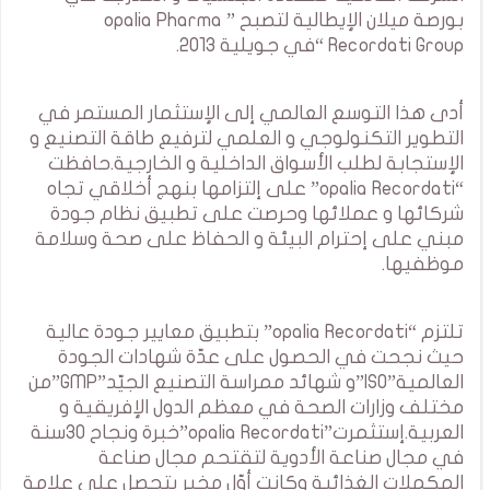
بورصة ميلان الإيطالية لتصبح ” opalia Pharma
Recordati Group “في جويلية 2013.
أدى هذا التوسع العالمي إلى الإستثمار المستمر في
التطوير التكنولوجي و العلمي لترفيع طاقة التصنيع و
الإستجابة لطلب الأسواق الداخلية و الخارجية.حافظت
“opalia Recordati” على إلتزامها بنهج أخلاقي تجاه
شركائها و عملائها وحرصت على تطبيق نظام جودة
مبني على إحترام البيئة و الحفاظ على صحة وسلامة
موظفيها.
تلتزم “opalia Recordati” بتطبيق معايير جودة عالية
حيث نجحت في الحصول على عدّة شهادات الجودة
العالمية”ISO”و شهائد ممراسة التصنيع الجيّد”GMP”من
مختلف وزارات الصحة في معظم الدول الإفريقية و
العربية.إستثمرت”opalia Recordati”خبرة ونجاح 30سنة
في مجال صناعة الأدوية لتقتحم مجال صناعة
المكملات الغذائية وكانت أوّل مخبر يتحصل على علامة