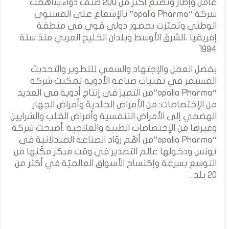
عامل وإطار وتصنع أكثر من 200 صنف دواء.ساهمت
شركة “opalia Pharma” بالإشعاع على المستوى
الوطني وتميّزت بحضور دولي قوي في منطقة
إفريقيا ،الشرق الأوسط وبلدان الخليج العربي منذ سنة
1994
بفضل العمل والإجتهاد والسعي للتطوير والتحديث
المستمر في تقنيات صناعة الأدوية تمكنت شركة
“opalia Pharma”من التميز في إنتاج أدوية في العديد
من الإختصاصات: من الأمراض الجلدية وأمراض الجهاز
الهضمي إلى الأمراض التنفسية وأمراض القلب والشرايين
وغيرها من الإختصاصات الطبية والعلاجية .أصبحت شركة
“opalia Pharma”من أهّم روّاد الصناعة الصيدلانية في
تونس ودخولها عالم التصدير في وقت مبكر مكّنها من
التوسع بسرعة وإكتساح الأسواق العالميّة في أكثر من
20 بلد .