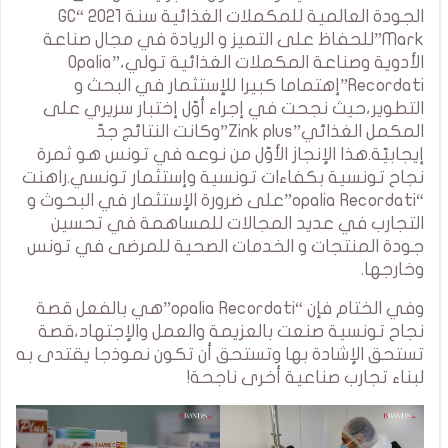
الجودة العالمية للمكملات الغذائية سنة 2021 “GC
Mark”للحفاظ على التميز و الريادة في مجال صناعة
الأدوية وصناعة المكملات الغذائية تولي،”Opalia
Recordati”إهتماما كبيرا للإستثمار في البحث و
التطوير،حيث نجحت في إجراء أوّل إختبار سريري على
المكمل الغذائي”Zink plus”وكانت النتائج جدّ
إيجابيّة.هذا الإنجاز الأوّل من نوعه في تونس هو ثمرة
نجاح تونسية بكفاءات تونسية وإستثمار تونسي.راهنت
“opalia Recordati”على ضرورة الإستثمار في البحوث و
التجارب في عديد المجالات للمساهمة في تحسين
جودة المنتجات و الخدمات الصحية للمرضى في تونس
وخارجها.
وفي الختام فإن “opalia Recordati”هي بالفعل قصة
نجاح تونسية صنعت بالعزيمة والعمل والإجتهاد،قصة
تستحق الإشادة بها وتستحق أن تكون نموذجا يقتدى به
لبناء تجارب صناعية أخرى ناجحة!