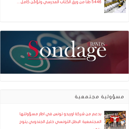
5446 طنا من ورق الكتاب المدرسي وتؤمّن كامل…
مسؤولية مجتمعية
بدعم من شركة اوريدو تونس في اطار مسؤولتها
المجتمعية: البطل التونسي خليل الجندوبي يتوج