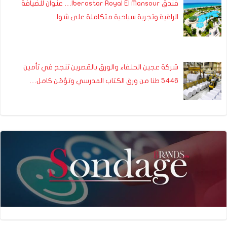
فندق Iberostar Royal El Mansour… عنوان للضيافة
الراقية وتجربة سياحية متكاملة على شوا…
شركة عجين الحلفاء والورق بالقصرين تنجح في تأمين
5446 طنا من ورق الكتاب المدرسي وتؤمّن كامل…