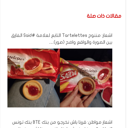
مقالات ذات صلة
اشعار: مننوج Tartelettes التابع لعلامة #Said الفارق
بين الصورة والواقع واضح (صور)…
اشعار مواطن: قررنا باش نخرجو من بنك BTE بنك تونس