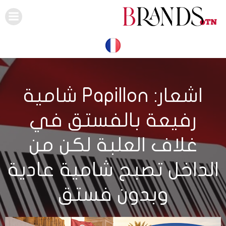
Skip
to
content
اشعار: Papillon شامية
رفيعة بالفستق في
غلاف العلبة لكن من
الداخل تصبح شامية عادية
وبدون فستق