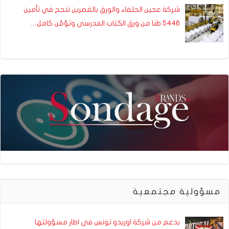
شركة عجين الحلفاء والورق بالقصرين تنجح في تأمين
5446 طنا من ورق الكتاب المدرسي وتؤمّن كامل…
مسؤولية مجتمعية
بدعم من شركة اوريدو تونس في اطار مسؤولتها