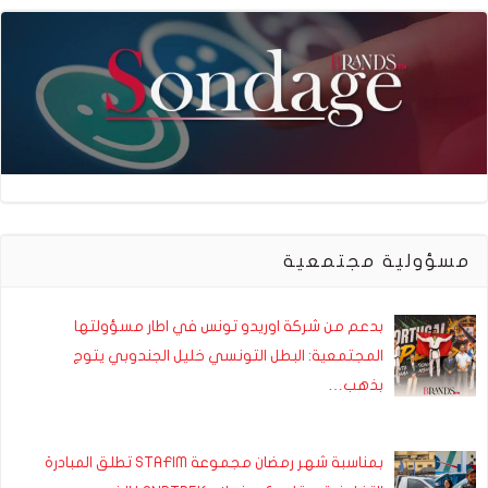
مسؤولية مجتمعية
بدعم من شركة اوريدو تونس في اطار مسؤولتها
المجتمعية: البطل التونسي خليل الجندوبي يتوج
بذهب…
بمناسبة شهر رمضان مجموعة STAFIM تطلق المبادرة