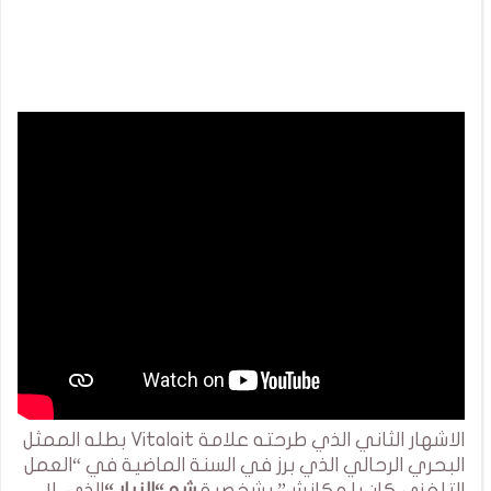
الاشهار الثاني الذي طرحته علامة Vitalait بطله الممثل
البحري الرحالي الذي برز في السنة الماضية في “العمل
التلفزي كان يا مكانش” بشخصية
شو “النبار “
الذي لا