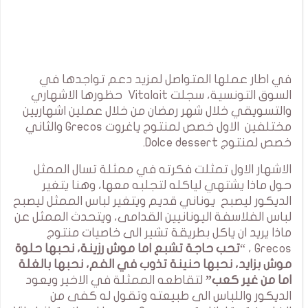
في اطار عملها المتواصل لمزيد دعم تواجدها في
السوق التونسية، سجلت Vitalait حظورها الاشهاري
والتسويقي خلال شهر رمضان من خلال عملين اشهاريين
مختلفين الاول خصص لمنتوج ياغروت Grecos والثاني
خصص لمنتوج Dolce dessert.
الاشهار الاول تمثلت فكرته في ممثلة تسال الممثل
حول ماذا يشتهي لياكله لتجلبه معها، وهنا يتغير
الديكور ليصبح يوناني قديم ويتغير لباس الممثل ليصبح
لباس الفلاسفة اليونانيين القدامى، ويتحدث الممثل عن
ماذا يريد ان ياكل بطريقة تشير الى خاصيات منتوج
Grecos ، “
تحب حاجة تشبع اما موش رزينة، نحبها حلوة
موش بزايد، نحبها حنينة تذوب في الفم، نحبها بالغلة
اما من غير كعب”
لتقاطعه الممثلة في الاخير ويعود
الديكور واللباس الى طبيعته وتقول له كفى من