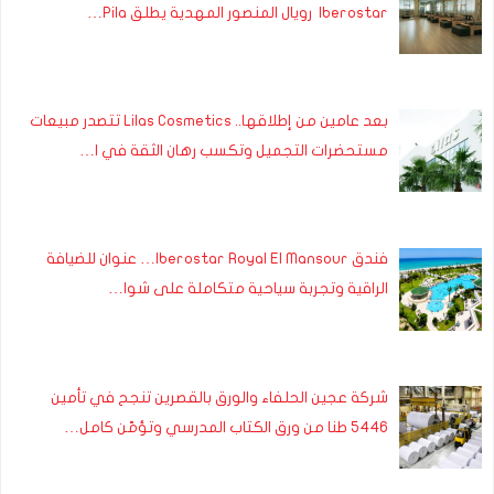
Iberostar رويال المنصور المهدية يطلق Pila…
بعد عامين من إطلاقها.. Lilas Cosmetics تتصدر مبيعات
مستحضرات التجميل وتكسب رهان الثقة في ا…
فندق Iberostar Royal El Mansour… عنوان للضيافة
الراقية وتجربة سياحية متكاملة على شوا…
شركة عجين الحلفاء والورق بالقصرين تنجح في تأمين
5446 طنا من ورق الكتاب المدرسي وتؤمّن كامل…