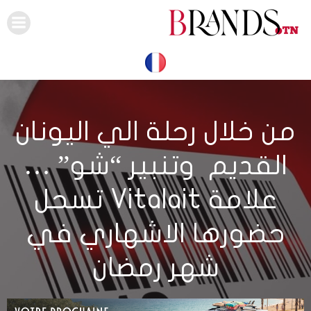
Skip
to
content
من خلال رحلة الي اليونان
القديم وتنبير “شو” …
علامة Vitalait تسحل
حضورها الاشهاري في
شهر رمضان