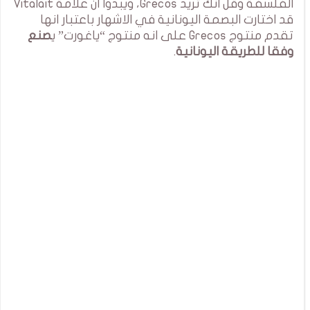
الفلسفة وقل انك تريد Grecos، ويبدوا ان علامة Vitalait
قد اختارت البصمة اليونانية في الاشهار باعتبار انها
تقدم منتوج Grecos على انه منتوج “ياغورت” ي
صنع
وفقا للطريقة اليونانية
.