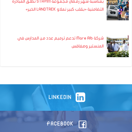
بمناسبة شهر رمضان مجموعة STAFIM تطلق المبادرة
التضامنية «بقلب كبير نملاو LANDTREK الخير»
شركة Mare Alb تدعم ترميم عدد من المدارس في
المنستير وصفاقس
LINKEDIN
FACEBOOK