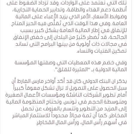
تلك التي تعتمد على الواردات. وقد تزداد الضغوط على
أنظمة دعم الغذاء والطاقة، وتدابير الحماية التجارية،
وضوابط الأسعار، الأمر الذي يزيد الأعباء على المالية
العامة. وفي هذا الوقت الذي تَقلَّص فيه الحيز المتاح
للإنفاق في إطار المالية العامة بشكل كبير بسبب
الجائحة، قد تُضطر كثيرٌ من البلدان إلى خفض الإنفاق
في مجالات ذات أولوية من بينها البرامج التي تساند
تمكين الفتيات والنساء.
وفي خضم هذه المعطيات التي وصفتها المؤسسة
المالية الدولية بـ “المثيرة للقلق”.
يذكر ان البنك الدولي كان قد أكد أواخر مارس الفارط أن
سبل الحصول على التمويل لا تزال تشكل معوقاً كبيراً
أمام تطوير الشركات الناشئة ومؤسسات الأعمال الصغيرة
ومتوسطة الحجم في تونس. وتحتاج المنظومة المالية
إلى المزيد من التطوير وتتسم بالعزوف عن تحمل
المخاطر. كما أن ثمة مجالاً محدوداً للاستثمار المباشر
في أسهم رأس المال، ورأس المال المُخاطِر.