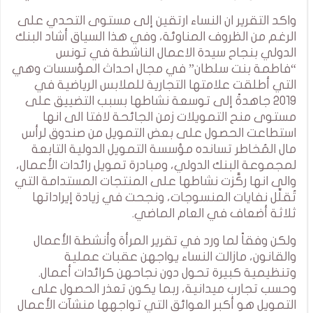
واكد التقرير ان النساء ارتقين إلى مستوى التحدي على
الرغم من الظروف المناوئة، وفي هذا السياق أشاد البنك
الدولي بنجاح سيدة الاعمال الناشطة في تونس
“فاطمة بنت سلطان” في مجال احداث المؤسسات وهي
التي أطلقت علامتها التجارية للملابس الرياضية في
2019 جاهدةً إلى توسعة نشاطها بسبب التضييق على
مستوى منح التمويلات زمن الجائحة لافتا الى انها
استطاعت الحصول على بعض التمويل من صندوق لرأس
مال المُخاطر تسانده مؤسسة التمويل الدولية التابعة
لمجموعة البنك الدولي، ومبادرة تمويل رائدات الأعمال،
والى انها ركَّزت نشاطها على المنتجات المستدامة التي
تُقلِّل نفايات المنسوجات، ونجحت في زيادة إيراداتها
ثلاثة أضعاف في العام الماضي.
ولكن وفقاً لما ورد في تقرير المرأة وأنشطة الأعمال
والقانون، مازالت النساء يواجهن عقبات عملية
وتنظيمية كبيرة تحول دون نجاحهن كرائدات أعمال.
وحسب تجارب ميدانية، ربما يكون تعذر الحصول على
التمويل هو أكبر العوائق التي تواجهها منشآت الأعمال