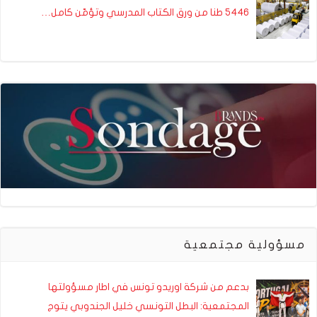
5446 طنا من ورق الكتاب المدرسي وتؤمّن كامل…
مسؤولية مجتمعية
بدعم من شركة اوريدو تونس في اطار مسؤولتها
المجتمعية: البطل التونسي خليل الجندوبي يتوج