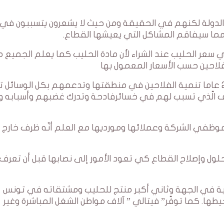
لدولة لكنهم في الحقيقة ومن حيث لا يشعرون يتسببون في ا
ما سيفاقم المشاكل التي يعيشها القطاع.
 في سعر الحليب عند الشراء لأن مادة الحليب كما يعلم الجميع 
فلاحين حسب الأسعار المعمول بها
إن مؤسسة ” فيتالي ” التي ترافق منذ أكثر من 20 عاما تنمية الفلاحين في منطقتها وتدعمهم بكل الوسائ
لعلف الّذي تسبب لهم في خسائرفادحة وتدرك غضبهم وأسبابه 
 لموظفي الشركة وعملائها ومورديها مع العلم أنّه ظرف خارج 
لحلول وإصلاح القطاع كي تعود الأمور إلى نصابها قبل أن تعرف
ية في الجهة وثاني أكبر منتج للحليب ومشتقاته في تونس
ا. كما توفّر” فيتالي ” آلاف مواطن الشغل المباشرة وغير