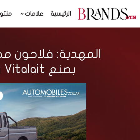
الرئيسية
علامات
منتو
المهدية: فلاحون مح
بصنع Vitalait رغم ان الشركة لا دور لها في زيادة الاسعار !