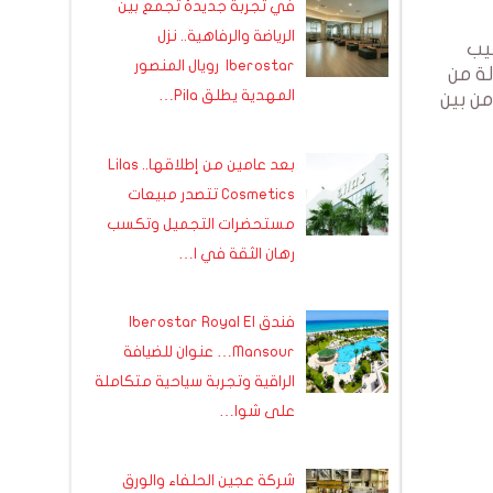
في تجربة جديدة تجمع بين
الرياضة والرفاهية.. نزل
ليب
Iberostar رويال المنصور
 حالة من
المهدية يطلق Pila…
ن بين
بعد عامين من إطلاقها.. Lilas
Cosmetics تتصدر مبيعات
مستحضرات التجميل وتكسب
رهان الثقة في ا…
فندق Iberostar Royal El
Mansour… عنوان للضيافة
الراقية وتجربة سياحية متكاملة
على شوا…
شركة عجين الحلفاء والورق