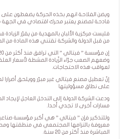
ويضن الفلاحة انهم بخذه الحركة يضغطون على ا
فادحة لمضنع يعتبر محرك اقتصادي في الجهة م
فليست مركزية الألبان بالمهدية من يقرّر الزيادة
من قبل الدولة والشركة تقتني هذه المادة من ال
وضعهم الصعب جرّاء الزّيادة المشطة لأسعار ا
لعواقب هذه الاحتجاجات.
إنّ تعطيل مصنع فيتالي غير مبرّر وويلحق أضرارا
على نطاق مسؤوليتها
ودعت الشركة الدولة إلى التدخل العاجل لإيجاد ا
مسارات أخرى لا تجدي أحدا.
وللتذكير فإن ” فيتالي ” هي أكبر مؤسسة صناع
معروفة بالتزامها المجتمعي في منطقتها ومحيطه
المباشرة منذ أكثر من 20 سنة.