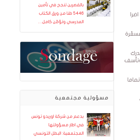
بالقصرين تنجح في تأمين
5446 طنا من ورق الكتاب
ضرا
المدرسي وتؤمّن كامل…
مسعّرة
ل تدرك
وتأسف
تماما
مسؤولية مجتمعية
بدعم من شركة اوريدو تونس
في اطار مسؤولتها
المجتمعية: البطل التونسي