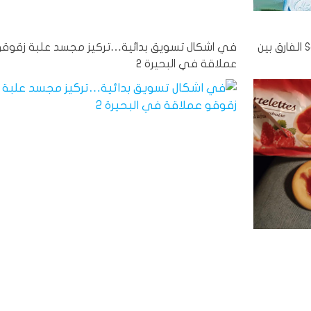
اشعار: مننوج Tartelettes التابع لعلامة #Said الفارق بين
في اشكال تسويق بدائية…تركيز مجسد علبة زقوقو
عملاقة في البحيرة 2