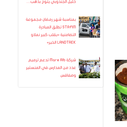
خليل الجندوبي يتوج بذهب…
بمناسبة شهر رمضان مجموعة
STAFIM تطلق المبادرة
التضامنية «بقلب كبير نملاو
LANDTREK الخير»
شركة Mare Alb تدعم ترميم
عدد من المدارس في المنستير
وصفاقس