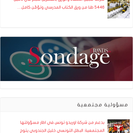
5446 طنا من ورق الكتاب المدرسي وتؤمّن كامل…
مسؤولية مجتمعية
بدعم من شركة اوريدو تونس في اطار مسؤولتها
المجتمعية: البطل التونسي خليل الجندوبي يتوج