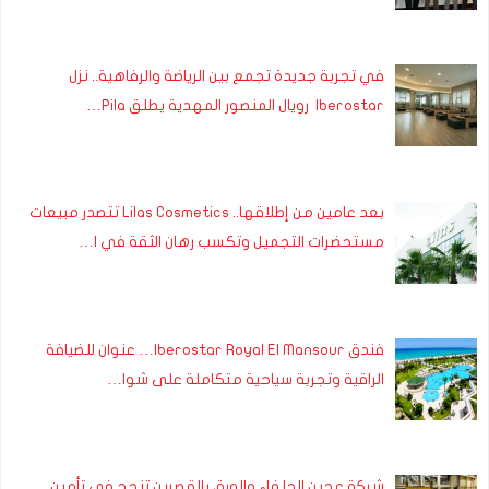
في تجربة جديدة تجمع بين الرياضة والرفاهية.. نزل
Iberostar رويال المنصور المهدية يطلق Pila…
بعد عامين من إطلاقها.. Lilas Cosmetics تتصدر مبيعات
مستحضرات التجميل وتكسب رهان الثقة في ا…
فندق Iberostar Royal El Mansour… عنوان للضيافة
الراقية وتجربة سياحية متكاملة على شوا…
شركة عجين الحلفاء والورق بالقصرين تنجح في تأمين