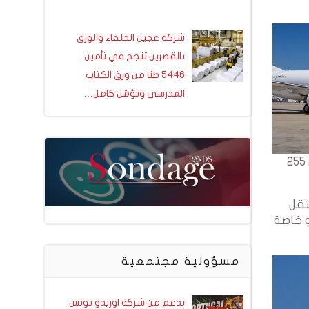
شركة عجين الحلفاء والورق
بالقصرين تنجح في تأمين
5446 طنا من ورق الكتاب
المدرسي وتؤمّن كامل…
وقالت شركة EXPRESS AIR CARGO ان هذا الانجاز سيساهم في تطوير قطاع الشحن الجوي بتونس و خلق اكثر من 255
لنقل
 خاصة
مسؤولية مجتمعية
بدعم من شركة اوريدو تونس