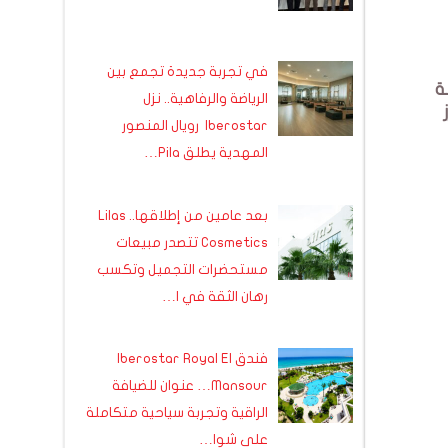
في تجربة جديدة تجمع بين
ة
الرياضة والرفاهية.. نزل
زز
Iberostar رويال المنصور
المهدية يطلق Pila…
بعد عامين من إطلاقها.. Lilas
Cosmetics تتصدر مبيعات
مستحضرات التجميل وتكسب
رهان الثقة في ا…
فندق Iberostar Royal El
Mansour… عنوان للضيافة
الراقية وتجربة سياحية متكاملة
على شوا…