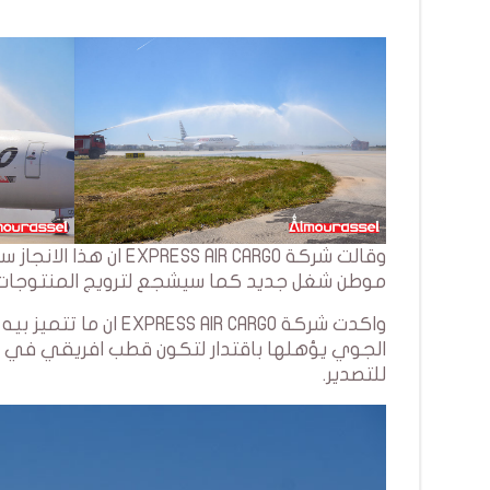
موطن شغل جديد كما سيشجع لترويج المنتوجات ا
واكدت شركة IR CARGO
الجوي يؤهلها باقتدار لتكون قطب افريقي في م
للتصدير.