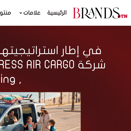
الرئيسية
علامات
منتو
في إطار استراتيجيته
, B73-800″ Boeingالاولي في تونس