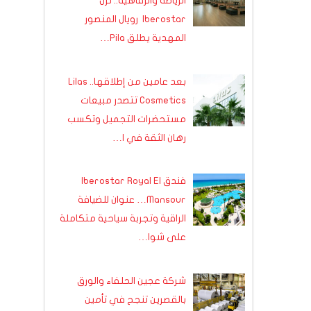
الرياضة والرفاهية.. نزل
Iberostar رويال المنصور
المهدية يطلق Pila…
بعد عامين من إطلاقها.. Lilas
Cosmetics تتصدر مبيعات
مستحضرات التجميل وتكسب
رهان الثقة في ا…
فندق Iberostar Royal El
Mansour… عنوان للضيافة
الراقية وتجربة سياحية متكاملة
على شوا…
شركة عجين الحلفاء والورق
بالقصرين تنجح في تأمين