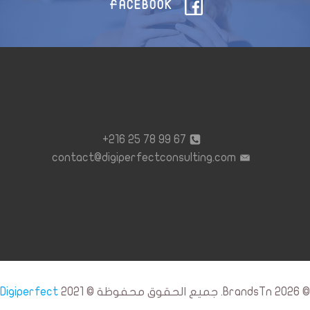
FACEBOOK
67 99 78 25 216+
contact@digiperfectconsulting.com
© 2026 BrandsTn. جميع الحقوق محفوظة © 2021
Digiperfect