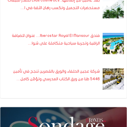
بعد عامين من إطلاقها.. Lilas Cosmetics تتصدر مبيعات
مستحضرات التجميل وتكسب رهان الثقة في ا…
فندق Iberostar Royal El Mansour… عنوان للضيافة
الراقية وتجربة سياحية متكاملة على شوا…
شركة عجين الحلفاء والورق بالقصرين تنجح في تأمين
5446 طنا من ورق الكتاب المدرسي وتؤمّن كامل…