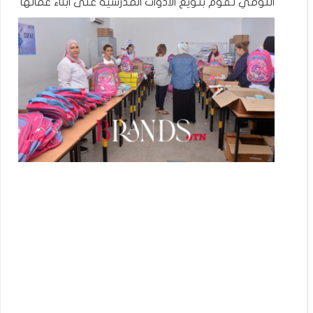
اللومي تقوم بتويع الادوات المدرسية على ابناء عمالها