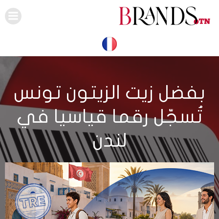
Skip
to
content
بفضل زيت الزيتون تونس
تُسجّل رقما قياسيا في
لندن