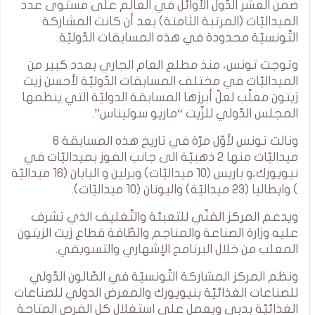
ضمن العشر الدّول الأوائل في العالم على مستوى عدد
الميداليّات (المرتبة الثامنة) بعد أن كانت المشاركة
التّونسيّة محدودة في هذه المسابقات الدّوليّة.
وتوجت تونس، منذ مطلع العام الجاري بعدد كبير من
الميداليّات في مختلف المسابقات الدّوليّة لأحسن زيت
زيتون معلّب لعلّ أبرزها المسابقة الدوليّة التي ينظمها
المجلس الدّولي للزّيت “ماريو سوليناس”.
ونالت تونس لأوّل مرّة في تاريخ هذه المسابقة 6
ميداليّات منها 2 ذهبيّة الى جانب الفوز بميداليّات في
نيويورك،و باريس (10 ميداليّات) وبرلين و اليابان (16 ميداليّة
) وايطاليا (23 ميداليّة) واليونان (10 ميداليّات).
ويدعم المركز الفنّي للتعبئة والتّغليف الذي تشرف
عليه وزارة الصناعة والمناجم والطّاقة قطاع زيت الزيتون
المعلب من خلال البرنامج الإشهاري والتسويقي.
ونظم المركز المشاركة التّونسيّة في الصّالون الدّولي
للصناعات الغذائيّة بنيويورك والمعرض الدولي للصناعات
الغذائيّة بدبي ويعمل على استغلال كل الفرص المتاحة