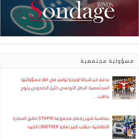
مسؤولية مجتمعية
بدعم من شركة اوريدو تونس في اطار مسؤولتها
المجتمعية: البطل التونسي خليل الجندوبي يتوج
بذهب…
بمناسبة شهر رمضان مجموعة STAFIM تطلق المبادرة
التضامنية «بقلب كبير نملاو LANDTREK الخير»