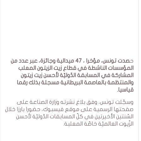
ح
صدت تونس، مؤخرا ، 47 ميدالية وجائزة، عبر عدد من
المؤسسات الناشطة في قطاع زيت الزيتون المعلب
المشاركة في المسابقة الدّوليّة لأحسن زيت زيتون
والمنتظمة بالعاصمة البريطانية مسجلة بذلك رقما
قياسيا.
وسجّلت تونس، وفق بلاغ نشرته وزارة الصناعة على
صفحتها الرسمية على موقع فيسبوك، حضورا بارزا خلال
السّنتين الأخيرتين في كلّ المسابقات الدّوليّة لأحسن
الزّيوت العالميّة خاصّة المعلبة.