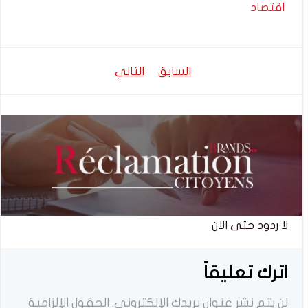
اقتصاد
تصفّح
تصفّح
السابق
التالي
المقالات
المقالات
لا ردود حتى الان
اترك تعليقاً
لن يتم نشر عنوان بريدك الإلكتروني.
الحقول الإلزامية