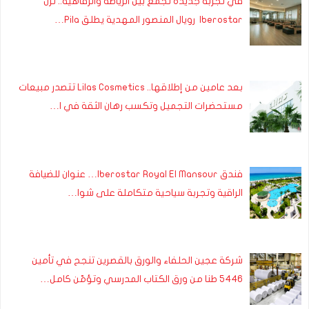
في تجربة جديدة تجمع بين الرياضة والرفاهية.. نزل
Iberostar رويال المنصور المهدية يطلق Pila…
بعد عامين من إطلاقها.. Lilas Cosmetics تتصدر مبيعات
مستحضرات التجميل وتكسب رهان الثقة في ا…
فندق Iberostar Royal El Mansour… عنوان للضيافة
الراقية وتجربة سياحية متكاملة على شوا…
شركة عجين الحلفاء والورق بالقصرين تنجح في تأمين
5446 طنا من ورق الكتاب المدرسي وتؤمّن كامل…