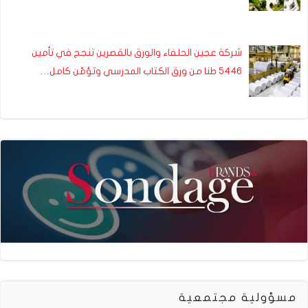
شركة عجين الحلفاء والورق بالقصرين تنجح في تأمين
5446 طنا من ورق الكتاب المدرسي وتؤمّن كامل…
مسؤولية مجتمعية