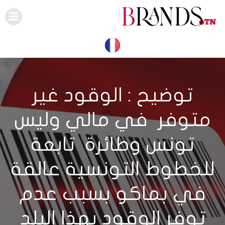
Skip
to
content
توضيح : الوقود غير
متوفر في مالي وليس
تونس وطائرة تابعة
للخطوط التونسية عالقة
في بماكو بسبب عدم
توفر الوقود بهذا البلد