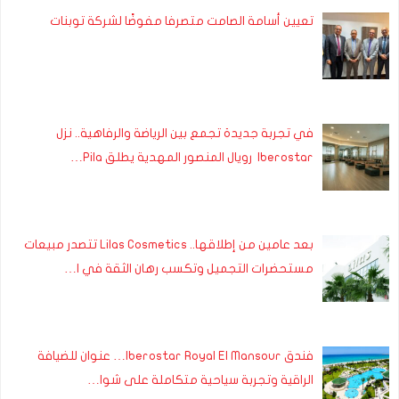
تعيين أسامة الصامت متصرفا مفوضًا لشركة توبنات
في تجربة جديدة تجمع بين الرياضة والرفاهية.. نزل
Iberostar رويال المنصور المهدية يطلق Pila…
بعد عامين من إطلاقها.. Lilas Cosmetics تتصدر مبيعات
مستحضرات التجميل وتكسب رهان الثقة في ا…
فندق Iberostar Royal El Mansour… عنوان للضيافة
الراقية وتجربة سياحية متكاملة على شوا…