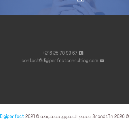
67 99 78 25 216+
contact@digiperfectconsulting.com
© 2026 BrandsTn. جميع الحقوق محفوظة © 2021
Digiperfect