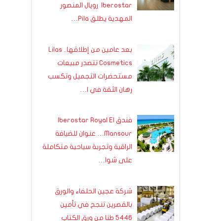
Iberostar رويال المنصور
المهدية يطلق Pila…
بعد عامين من إطلاقها.. Lilas
Cosmetics تتصدر مبيعات
مستحضرات التجميل وتكسب
رهان الثقة في ا…
فندق Iberostar Royal El
Mansour… عنوان للضيافة
الراقية وتجربة سياحية متكاملة
على شوا…
شركة عجين الحلفاء والورق
بالقصرين تنجح في تأمين
5446 طنا من ورق الكتاب