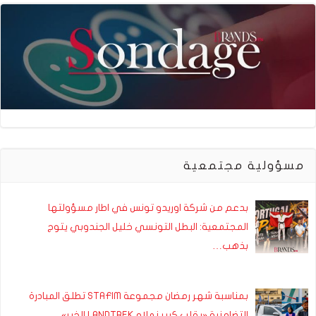
مسؤولية مجتمعية
بدعم من شركة اوريدو تونس في اطار مسؤولتها
المجتمعية: البطل التونسي خليل الجندوبي يتوج
بذهب…
بمناسبة شهر رمضان مجموعة STAFIM تطلق المبادرة
التضامنية «بقلب كبير نملاو LANDTREK الخير»