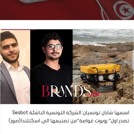
اسسها شابان تونسيان: الشركة التونسية الناشئة Seabot
تصدر اول” روبوت غواصة”من تصنيعها الي اسكتلندا(صور)