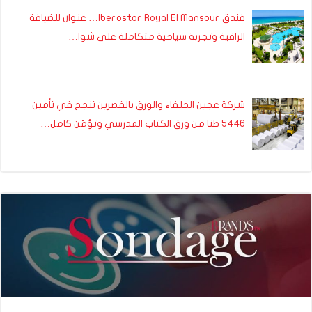
فندق Iberostar Royal El Mansour… عنوان للضيافة
الراقية وتجربة سياحية متكاملة على شوا…
شركة عجين الحلفاء والورق بالقصرين تنجح في تأمين
5446 طنا من ورق الكتاب المدرسي وتؤمّن كامل…