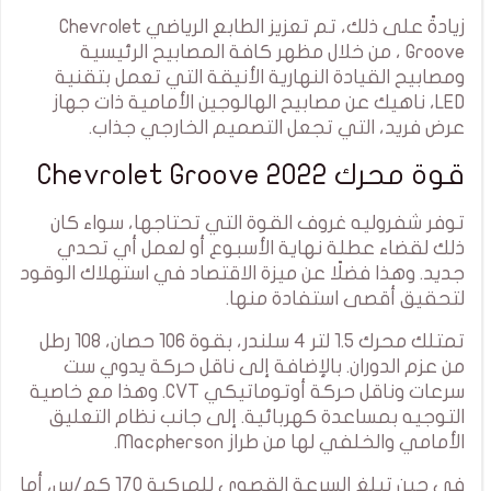
زيادةً على ذلك، تم تعزيز الطابع الرياضي Chevrolet
Groove ، من خلال مظهر كافة المصابيح الرئيسية
ومصابيح القيادة النهارية الأنيقة التي تعمل بتقنية
LED، ناهيك عن مصابيح الهالوجين الأمامية ذات جهاز
عرض فريد، التي تجعل التصميم الخارجي جذاب.
قوة محرك Chevrolet Groove 2022
توفر شفروليه غروف القوة التي تحتاجها، سواء كان
ذلك لقضاء عطلة نهاية الأسبوع أو لعمل أي تحدي
جديد. وهذا فضلًا عن ميزة الاقتصاد في استهلاك الوقود
لتحقيق أقصى استفادة منها.
تمتلك محرك 1.5 لتر 4 سلندر، بقوة 106 حصان، 108 رطل
من عزم الدوران. بالإضافة إلى ناقل حركة يدوي ست
سرعات وناقل حركة أوتوماتيكي CVT. وهذا مع خاصية
التوجيه بمساعدة كهربائية. إلى جانب نظام التعليق
الأمامي والخلفي لها من طراز Macpherson.
في حين تبلغ السرعة القصوى للمركبة 170 كم/س، أما