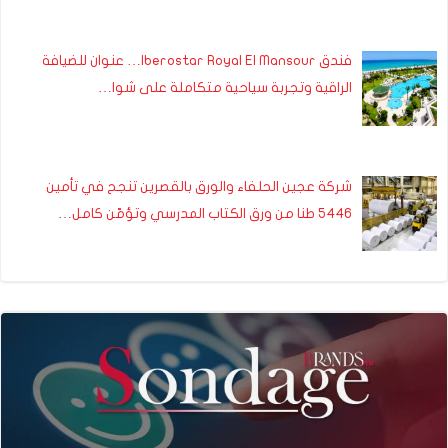
فندق Iberostar Royal El Mansour… عنوان للضيافة
الراقية وتجربة سياحية متكاملة على شوا…
شركة عجين الحلفاء والورق بالقصرين تنجح في تأمين
5446 طنا من ورق الكتاب المدرسي وتؤمّن كامل…