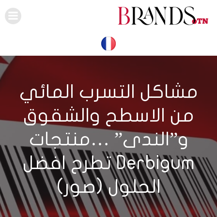
Skip
to
content
مشاكل التسرب المائي
من الاسطح والشقوق
و”الندى” …منتجات
Derbigum تطرح افضل
الحلول (صور)