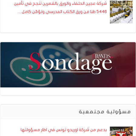
شركة عجين الحلفاء والورق بالقصرين تنجح في تأمين
5446 طنا من ورق الكتاب المدرسي وتؤمّن كامل…
مسؤولية مجتمعية
بدعم من شركة اوريدو تونس في اطار مسؤولتها