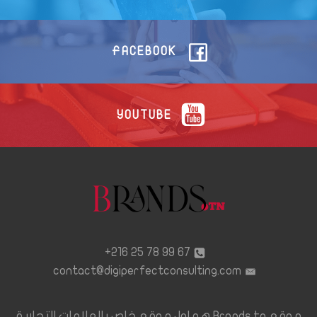
FACEBOOK
YOUTUBE
67 99 78 25 216+
contact@digiperfectconsulting.com
موقع Brands.tn هو اول موقع خاص بالعلامات التجارية