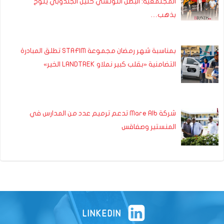
المجتمعية: البطل التونسي خليل الجندوبي يتوج
بذهب…
بمناسبة شهر رمضان مجموعة STAFIM تطلق المبادرة
التضامنية «بقلب كبير نملاو LANDTREK الخير»
شركة Mare Alb تدعم ترميم عدد من المدارس في
المنستير وصفاقس
LINKEDIN