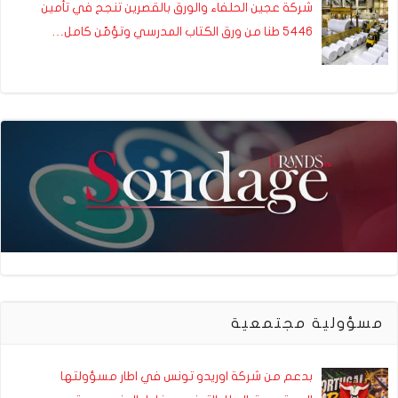
شركة عجين الحلفاء والورق بالقصرين تنجح في تأمين
5446 طنا من ورق الكتاب المدرسي وتؤمّن كامل…
مسؤولية مجتمعية
بدعم من شركة اوريدو تونس في اطار مسؤولتها