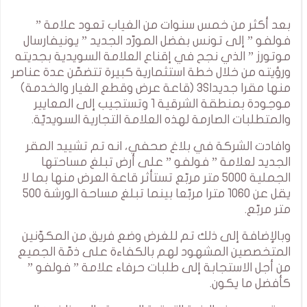
بعد أكثر من خمس سنوات من الغياب تعود علامة ”
فولفو ” إلى تونس بفضل المورّد الجديد ” يونيفارسال
موتورز ” الذي نجح في إقناع العلامة السويدية بجديته
ورؤيته من خلال خطة استثمارية كبيرة تتضمّن عدة عناصر
منها مقرا جديدا3S (قاعة عرض وقطع الغيار والخدمة)
موجودة بمنطقة الشرقية 1 وتستجيب إلى المعايير
والمتطلبات الصارمة لهذه العلامة التجارية السويديّة.
وافادت الشركة في بلاغ صحفي، انه تم تشييد المقر
الجديد لعلامة ” فولفو ” على أرض تبلغ مساحتها
الجملية 5000 متر مربّع تستأثر قاعة العرض منها بما لا
يقل عن 1060 مترا مربّعا بينما تبلغ مساحة الورشة 500
متر مربّع.
وبالإضافة إلى ذلك تم للغرض وضع فريق من المكوّنين
المتخصصين المشهود لهم بالكفاءة على ذمّة الجميع
من أجل الاستجابة إلى طلبات حرفاء علامة ” فولفو ”
كأفضل ما يكون.