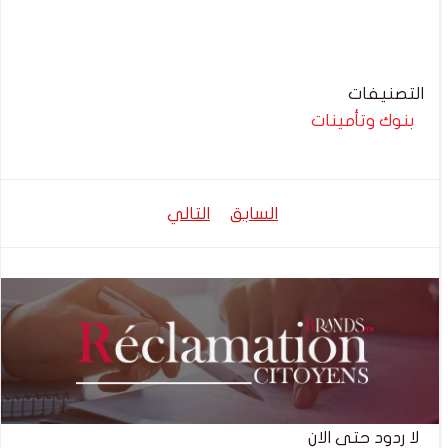
التصنيفات
بنوك وتأمينات
تصفّح
تصفّح
السابق
التالي
المقالات
المقالات
لا ردود حتى الان