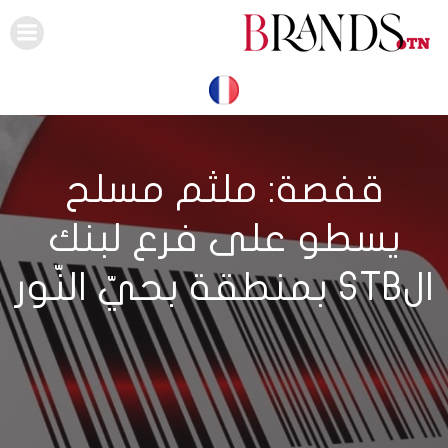
Skip
to
content
قفصة: ملثم مسلح
يسطو على فرع لبنك
الSTB بمنطقة بحيّ النّور