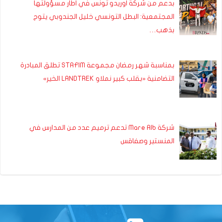
بدعم من شركة اوريدو تونس في اطار مسؤولتها
المجتمعية: البطل التونسي خليل الجندوبي يتوج
بذهب…
بمناسبة شهر رمضان مجموعة STAFIM تطلق المبادرة
التضامنية «بقلب كبير نملاو LANDTREK الخير»
شركة Mare Alb تدعم ترميم عدد من المدارس في
المنستير وصفاقس