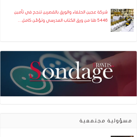
شركة عجين الحلفاء والورق بالقصرين تنجح في تأمين
5446 طنا من ورق الكتاب المدرسي وتؤمّن كامل…
مسؤولية مجتمعية