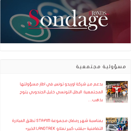
مسؤولية مجتمعية
بدعم من شركة اوريدو تونس في اطار مسؤولتها
المجتمعية: البطل التونسي خليل الجندوبي يتوج
بذهب…
بمناسبة شهر رمضان مجموعة STAFIM تطلق المبادرة
التضامنية «بقلب كبير نملاو LANDTREK الخير»