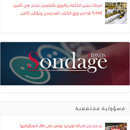
شركة عجين الحلفاء والورق بالقصرين تنجح في تأمين
5446 طنا من ورق الكتاب المدرسي وتؤمّن كامل…
مسؤولية مجتمعية
بدعم من شركة اوريدو تونس في اطار مسؤولتها