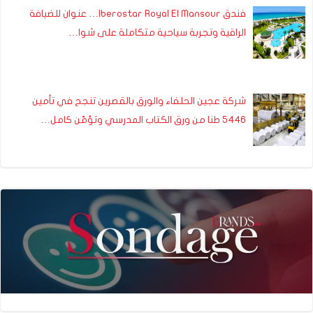
فندق Iberostar Royal El Mansour… عنوان للضيافة
الراقية وتجربة سياحية متكاملة على شوا…
شركة عجين الحلفاء والورق بالقصرين تنجح في تأمين
5446 طنا من ورق الكتاب المدرسي وتؤمّن كامل…