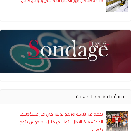
5446 طنا من ورق الكتاب المدرسي وتؤمّن كامل…
مسؤولية مجتمعية
بدعم من شركة اوريدو تونس في اطار مسؤولتها
المجتمعية: البطل التونسي خليل الجندوبي يتوج
بذهب…