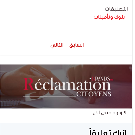
التصنيفات
بنوك وتأمينات
تصفّح
تصفّح
السابق
التالي
المقالات
المقالات
لا ردود حتى الان
اترك تعليقاً