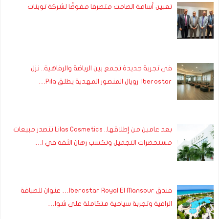
تعيين أسامة الصامت متصرفا مفوضًا لشركة توبنات
في تجربة جديدة تجمع بين الرياضة والرفاهية.. نزل
Iberostar رويال المنصور المهدية يطلق Pila…
بعد عامين من إطلاقها.. Lilas Cosmetics تتصدر مبيعات
مستحضرات التجميل وتكسب رهان الثقة في ا…
فندق Iberostar Royal El Mansour… عنوان للضيافة
الراقية وتجربة سياحية متكاملة على شوا…