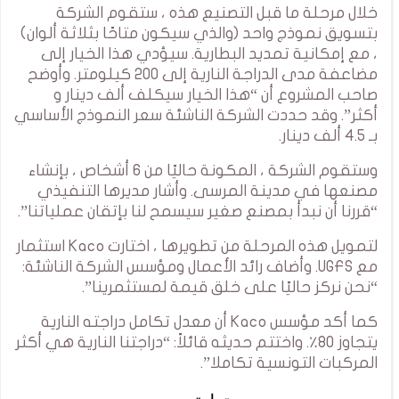
خلال مرحلة ما قبل التصنيع هذه ، ستقوم الشركة
بتسويق نموذج واحد (والذي سيكون متاحًا بثلاثة ألوان)
، مع إمكانية تمديد البطارية. سيؤدي هذا الخيار إلى
مضاعفة مدى الدراجة النارية إلى 200 كيلومتر. وأوضح
صاحب المشروع أن “هذا الخيار سيكلف ألف دينار و
أكثر”. وقد حددت الشركة الناشئة سعر النموذج الأساسي
بـ 4.5 ألف دينار.
وستقوم الشركة ، المكونة حاليًا من 6 أشخاص ، بإنشاء
مصنعها في مدينة المرسى. وأشار مديرها التنفيذي
“قررنا أن نبدأ بمصنع صغير سيسمح لنا بإتقان عملياتنا”.
لتمويل هذه المرحلة من تطويرها ، اختارت Kaco استثمار
مع UGFS. وأضاف رائد الأعمال ومؤسس الشركة الناشئة:
“نحن نركز حاليًا على خلق قيمة لمستثمرينا”.
كما أكد مؤسس Kaco أن معدل تكامل دراجته النارية
يتجاوز 80٪. واختتم حديثه قائلاً: “دراجتنا النارية هي أكثر
المركبات التونسية تكاملا”.