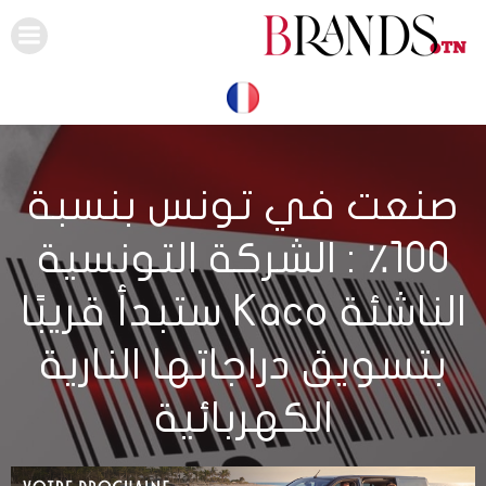
Skip
to
content
صنعت في تونس بنسبة
100٪ : الشركة التونسية
الناشئة Kaco ستبدأ قريبًا
بتسويق دراجاتها النارية
الكهربائية