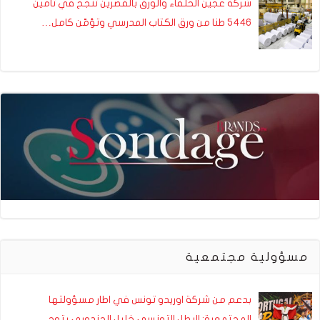
شركة عجين الحلفاء والورق بالقصرين تنجح في تأمين
5446 طنا من ورق الكتاب المدرسي وتؤمّن كامل…
مسؤولية مجتمعية
بدعم من شركة اوريدو تونس في اطار مسؤولتها
المجتمعية: البطل التونسي خليل الجندوبي يتوج