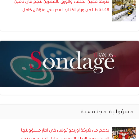
شركة عجين الحلفاء والورق بالقصرين تنجح في تأمين
5446 طنا من ورق الكتاب المدرسي وتؤمّن كامل…
مسؤولية مجتمعية
بدعم من شركة اوريدو تونس في اطار مسؤولتها
المجتمعية: البطل التونسي خليل الجندوبي يتوج