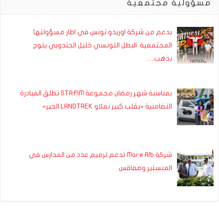
مسؤولية مجتمعية
بدعم من شركة اوريدو تونس في اطار مسؤولتها
المجتمعية: البطل التونسي خليل الجندوبي يتوج
بذهب…
بمناسبة شهر رمضان مجموعة STAFIM تطلق المبادرة
التضامنية «بقلب كبير نملاو LANDTREK الخير»
شركة Mare Alb تدعم ترميم عدد من المدارس في
المنستير وصفاقس