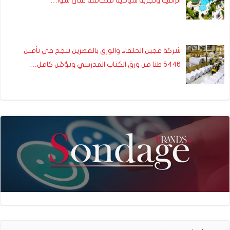
الراقية وتجربة سياحية متكاملة على شوا…
شركة عجين الحلفاء والورق بالقصرين تنجح في تأمين
5446 طنا من ورق الكتاب المدرسي وتؤمّن كامل…