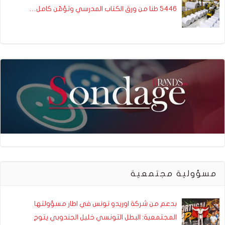
5446 طنا من ورق الكتاب المدرسي وتؤمّن كامل…
مسؤولية مجتمعية
بدعم من شركة اوريدو تونس في اطار مسؤولتها
المجتمعية: البطل التونسي خليل الجندوبي يتوج