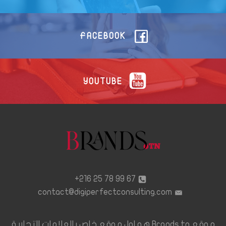
FACEBOOK
YOUTUBE
67 99 78 25 216+
contact@digiperfectconsulting.com
موقع Brands.tn هو اول موقع خاص بالعلامات التجارية