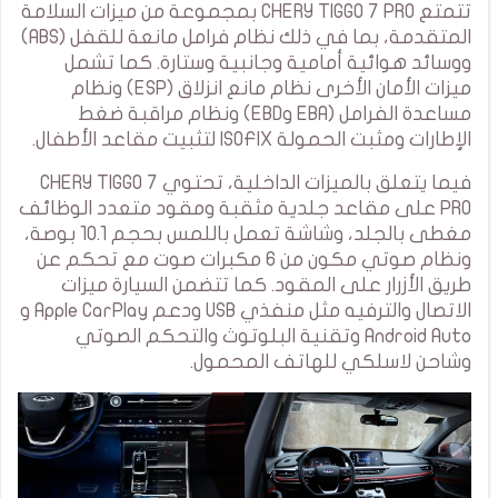
تتمتع CHERY TIGGO 7 PRO بمجموعة من ميزات السلامة
المتقدمة، بما في ذلك نظام فرامل مانعة للقفل (ABS)
ووسائد هوائية أمامية وجانبية وستارة. كما تشمل
ميزات الأمان الأخرى نظام مانع انزلاق (ESP) ونظام
مساعدة الفرامل (EBA وEBD) ونظام مراقبة ضغط
الإطارات ومثبت الحمولة ISOFIX لتثبيت مقاعد الأطفال.
فيما يتعلق بالميزات الداخلية، تحتوي CHERY TIGGO 7
PRO على مقاعد جلدية مثقبة ومقود متعدد الوظائف
مغطى بالجلد، وشاشة تعمل باللمس بحجم 10.1 بوصة،
ونظام صوتي مكون من 6 مكبرات صوت مع تحكم عن
طريق الأزرار على المقود. كما تتضمن السيارة ميزات
الاتصال والترفيه مثل منفذي USB ودعم Apple CarPlay و
Android Auto وتقنية البلوتوث والتحكم الصوتي
وشاحن لاسلكي للهاتف المحمول.