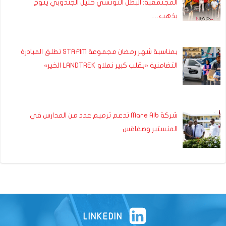
المجتمعية: البطل التونسي خليل الجندوبي يتوج
بذهب…
بمناسبة شهر رمضان مجموعة STAFIM تطلق المبادرة
التضامنية «بقلب كبير نملاو LANDTREK الخير»
شركة Mare Alb تدعم ترميم عدد من المدارس في
المنستير وصفاقس
LINKEDIN