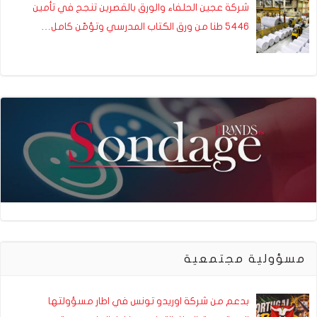
شركة عجين الحلفاء والورق بالقصرين تنجح في تأمين
5446 طنا من ورق الكتاب المدرسي وتؤمّن كامل…
مسؤولية مجتمعية
بدعم من شركة اوريدو تونس في اطار مسؤولتها