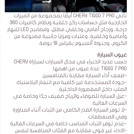
تأتي CHERY TIGGO 7 PRO أيضًا بمجموعة من الميزات
الخارجية مثل حساسات ركن خلفية ونظام كاميرات 360
درجة، وزجاج أمامي وخلفي مظلل، ومصابيح LED للنهار
وأمامية وخلفية، وعتبات ومرايا جانبية مصنوعة من
الكروم، وجنوط ألمنيوم بقياس 18 بوصة.
عيوب السيارة:
حسب عديد الخبراء في مجال السيارات لسياراة CHERY
TIGGO 7 PRO عدة عيوب من اهمها:
-ضعف أداء السيارة مقارنة بالمنافسين.
-جودة المستخدمة غير كافية مع انتشار البلاستيك
الصلب داخل المقصورة الداخلية.
-عزل السيارة للضوضاء والرياح ضعيف جدًا وخاصة في
السرعات العالية.
-لا توفر السيارة القدر الكافي من الثبات أثناء المناورة
وفي المنعطفات.
-عدم توفر الثبات المناسب خاصة في السرعات العالية
-الاداء غير قوي مقارنة مع الفئات المنافسة لنفس