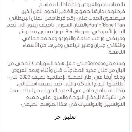
بالمناسبات والعروض والمفاجآتلتتقاسم
فرحتهم.بدايةبالجمهور الغفير لنجوم الفن الذين
سيصنعون الحدث على ركح قرطاجمن الفنان البريطاني
Rag’n’Bone Manوالفنان السوري ناصيف زيتون الى نجم
البلوز الأمريكي Ben Harper مرورا بيسرى محنوش
ومرتضى وراغب علامة والنوردو ومحمد حماقي
والثلاثي جبران وصابر الرباعي وغيرها من الأسماء
اللامعة.
وستعملOoredooعلى جعل هذه السهرات لا تمحى من
البال من خلال عديد المفاجآت قبل وأثناء وبعد العروض
وذلك أيضا في إطار الحملة الإعلامية لصيف 2023 التي
أطلقتها اليوم الشركة والتي تعد بصيف استثنائي
يتخلله برنامج حافل في العديد الجهات من البلاد سعيا
من الشركة للإدخال البهجة والسرور على جميع
التونسيين والتونسيات في هذا الموسم الصيفي.
تعليق حر