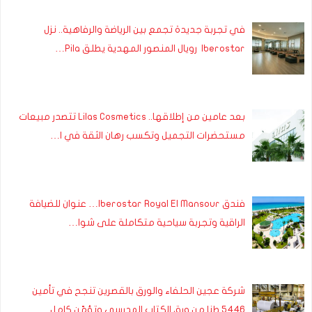
في تجربة جديدة تجمع بين الرياضة والرفاهية.. نزل
Iberostar رويال المنصور المهدية يطلق Pila…
بعد عامين من إطلاقها.. Lilas Cosmetics تتصدر مبيعات
مستحضرات التجميل وتكسب رهان الثقة في ا…
فندق Iberostar Royal El Mansour… عنوان للضيافة
الراقية وتجربة سياحية متكاملة على شوا…
شركة عجين الحلفاء والورق بالقصرين تنجح في تأمين
5446 طنا من ورق الكتاب المدرسي وتؤمّن كامل…