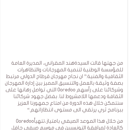
من جهتها قالت السيدةهند المقراني، المديرة العامة
للمؤسسة الوطنية لتنمية المهرجانات والتظاهرات
الثقافية والفنية:” ان نجاح مهرجان قرطاج الدولي مرتبط
بصفة وثيقة بالعمل والتنسيق المميز بين إدارة المهرجان
وشركائنا على رأسهم Ooredoo التي تواصل رهانها على
الثقافة ودعمها اللامشروط لنا. بفضل جهود شركائنا
سنتمكن خلال هذه الدورة من امتاع جمهورنا العزيز
ببرنامج ثري يرتقي الى مستوى انتظاراتهم.“
من خلال هذا الموعد الصيفي بامتياز،تتهيأOoredoo
كالعادة لمرافقة التونسيين في موسم صيفي حافل