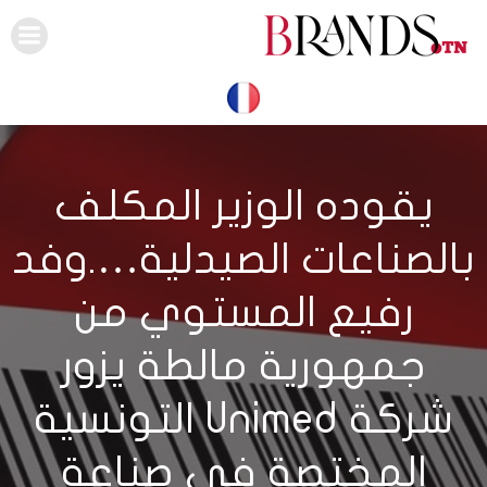
Skip
to
content
يقوده الوزير المكلف
بالصناعات الصيدلية….وفد
رفيع المستوي من
جمهورية مالطة يزور
شركة Unimed التونسية
المختصة في صناعة