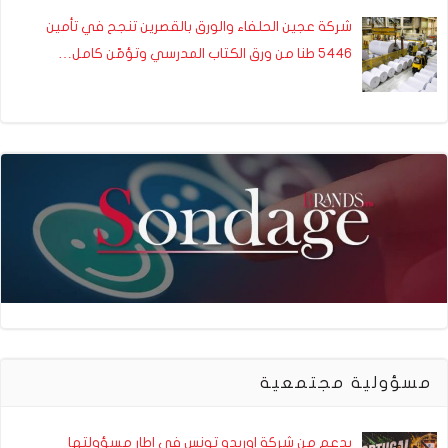
شركة عجين الحلفاء والورق بالقصرين تنجح في تأمين
5446 طنا من ورق الكتاب المدرسي وتؤمّن كامل…
مسؤولية مجتمعية
بدعم من شركة اوريدو تونس في اطار مسؤولتها