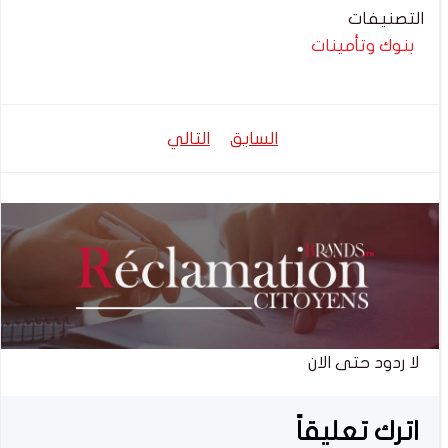
التصنيفات
بنوك وتأمينات
تصفّح
تصفّح
السابق
التالي
المقالات
المقالات
لا ردود حتى الان
اترك تعليقاً