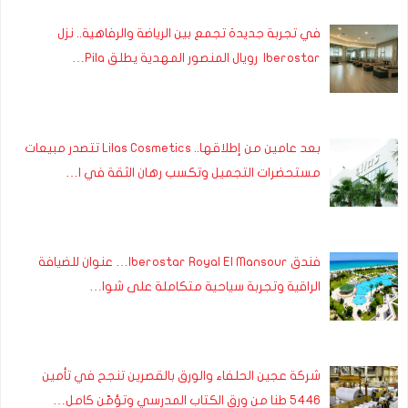
في تجربة جديدة تجمع بين الرياضة والرفاهية.. نزل
Iberostar رويال المنصور المهدية يطلق Pila…
بعد عامين من إطلاقها.. Lilas Cosmetics تتصدر مبيعات
مستحضرات التجميل وتكسب رهان الثقة في ا…
فندق Iberostar Royal El Mansour… عنوان للضيافة
الراقية وتجربة سياحية متكاملة على شوا…
شركة عجين الحلفاء والورق بالقصرين تنجح في تأمين
5446 طنا من ورق الكتاب المدرسي وتؤمّن كامل…