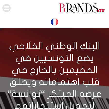
Skip
to
content
البنك الوطني الفلاحي
يضع التونسيين في
المقيمين بالخارج في
قلب اهتماماته ويطلق
عرضه المبتكر “توانسة”
لتمويل استثماراتهم