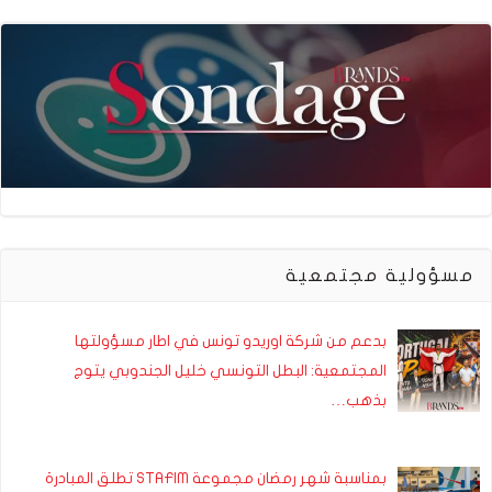
مسؤولية مجتمعية
بدعم من شركة اوريدو تونس في اطار مسؤولتها
المجتمعية: البطل التونسي خليل الجندوبي يتوج
بذهب…
بمناسبة شهر رمضان مجموعة STAFIM تطلق المبادرة