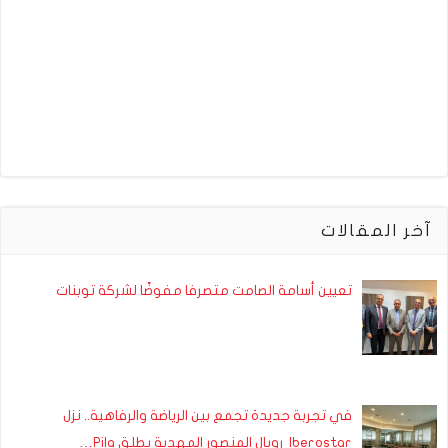
آخر المقالات
تعيين أسامة الصامت متصرفا مفوضًا لشركة توبنات
في تجربة جديدة تجمع بين الرياضة والرفاهية.. نزل
Iberostar رويال المنصور المهدية يطلق Pila…